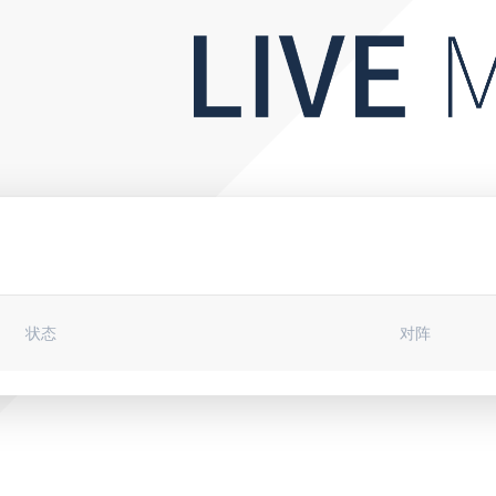
状态
对阵