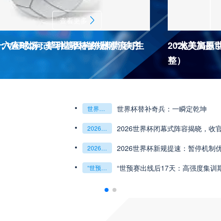
查看更多
杯十六座球场：草种基因的跨洲漂流与生
：VAR如何改写世界杯的规则与秩序
2026美加
“北美高原
整）
2026世界杯J
杯最强矛与盾的终极对话
6世预赛非洲主场绞杀战”
世界杯替补奇兵：一瞬定乾坤
世界杯替补奇兵：一瞬定乾坤
2026世界杯J组前瞻：阿根廷一骑绝尘
阿尔及利亚与奥地利激战争夺出线权
权
世界杯绝杀瞬间”
预赛附加赛的公平性反思”
2026世界杯闭幕式阵容揭晓，收
“北美冷链暗战：2
2026世界杯闭幕式阵容揭晓
收官盛典看点全解析
“北美冷链暗战：2026世界杯跨境餐食的防疫困局”
组第三的晋级密码藏在哪一环？**
乾坤：2026世界杯决赛用球设计解读
2026世界杯新规提速：暂停机制
**世界杯菜鸟破
2026世界杯新规提速：暂停机制优化助推比赛流畅度飞跃
**世界杯菜鸟破咒记：美加墨的零胜突围战**
观赛解决方案：球迷行李“门到门”极速转运，单场票专属动
瞬间，重塑足球荣耀
“世预赛出线后17天：高强度集训
“2026世界杯抽
“世预赛出线后17天：高强度集训期的体能重建与战术转化”
“2026世界杯抽签：死亡之组已成伪命题？”