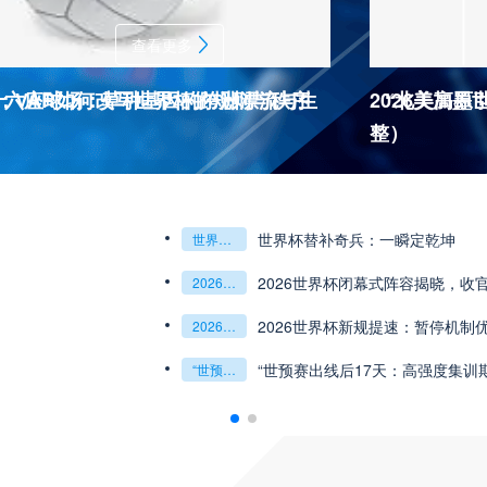
查看更多
杯十六座球场：草种基因的跨洲漂流与生
：VAR如何改写世界杯的规则与秩序
2026美加
“北美高原
整）
2026世界杯J
杯最强矛与盾的终极对话
6世预赛非洲主场绞杀战”
世界杯替补奇兵：一瞬定乾坤
世界杯替补奇兵：一瞬定乾坤
2026世界杯J组前瞻：阿根廷一骑绝尘
阿尔及利亚与奥地利激战争夺出线权
权
世界杯绝杀瞬间”
预赛附加赛的公平性反思”
2026世界杯闭幕式阵容揭晓，收
“北美冷链暗战：2
2026世界杯闭幕式阵容揭晓
收官盛典看点全解析
“北美冷链暗战：2026世界杯跨境餐食的防疫困局”
组第三的晋级密码藏在哪一环？**
乾坤：2026世界杯决赛用球设计解读
2026世界杯新规提速：暂停机制
**世界杯菜鸟破
2026世界杯新规提速：暂停机制优化助推比赛流畅度飞跃
**世界杯菜鸟破咒记：美加墨的零胜突围战**
观赛解决方案：球迷行李“门到门”极速转运，单场票专属动
瞬间，重塑足球荣耀
“世预赛出线后17天：高强度集训
“2026世界杯抽
“世预赛出线后17天：高强度集训期的体能重建与战术转化”
“2026世界杯抽签：死亡之组已成伪命题？”